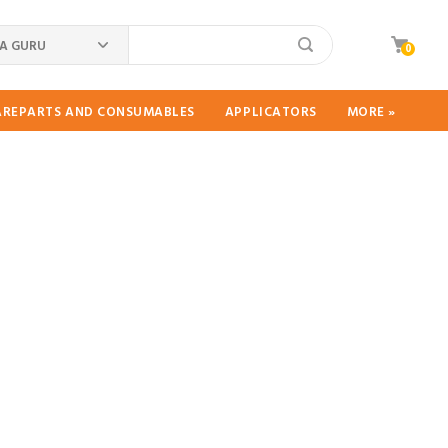
A GURU
0
PAREPARTS AND CONSUMABLES
APPLICATORS
MORE »