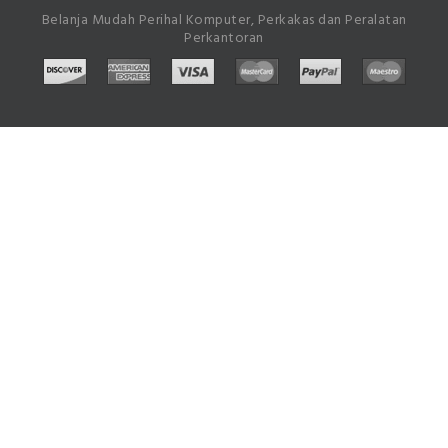
Belanja Mudah Perihal Komputer, Perkakas dan Peralatan
Perkantoran