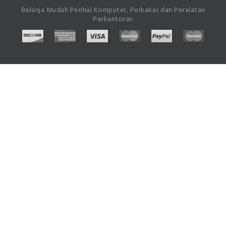
Belanja Mudah Perihal Komputer, Perkakas dan Peralatan
Perkantoran