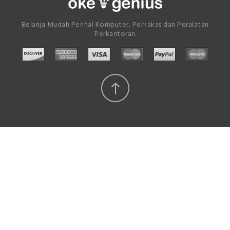
Belanja Mudah Perihal Komputer, Perkakas dan Peralatan
Perkantoran
Scroll
Top