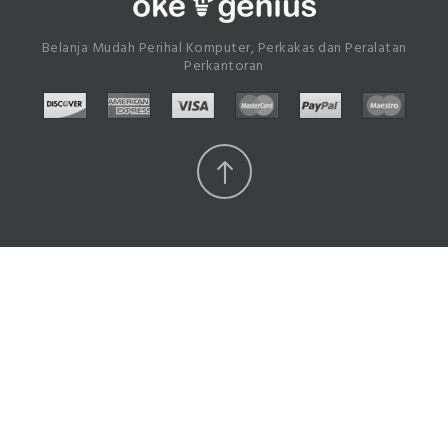
Belanja Mudah Perihal Komputer, Perkakas dan Peralatan
Perkantoran
Scroll
Top