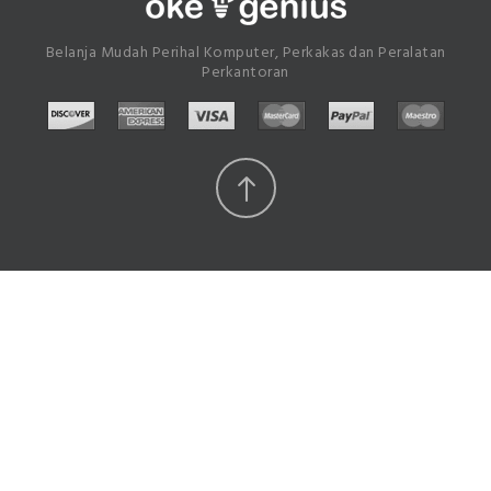
Belanja Mudah Perihal Komputer, Perkakas dan Peralatan
Perkantoran
Scroll
Top