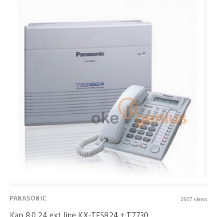
PANASONIC
2607 views
Kap 8.0 24 ext line KX-TES824 + T7730